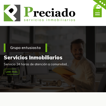
Skip
to
content
Administradores de Fincas en Esplugues de Llobregat.
Grupo entusiasta
Servicios Inmobiliarios
Servicio 24 horas de atención a comunidades y propiedades.
Leer más