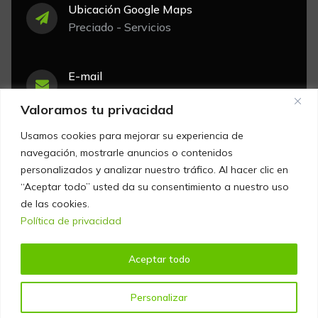
Ubicación Google Maps
Preciado - Servicios
E-mail
info@preciado-servicios.com
Valoramos tu privacidad
Usamos cookies para mejorar su experiencia de
Teléfono
navegación, mostrarle anuncios o contenidos
93 371 62 90 - Fax: 93 371 55 98
personalizados y analizar nuestro tráfico. Al hacer clic en
“Aceptar todo” usted da su consentimiento a nuestro uso
de las cookies.
Política de privacidad
Privacidad y Condiciones
Política de privacidad
Aceptar todo
Copyright © 2026 [Preciado Servicios Inmobiliarios] |
Personalizar
Funciona gracias a [
AltoEstrato
]